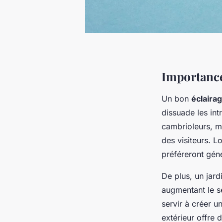
Importance 
Un bon
éclaira
dissuade les int
cambrioleurs, ma
des visiteurs. Lo
préféreront gén
De plus, un jard
augmentant le s
servir à créer u
extérieur offre 