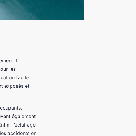
ement il
our les
ication facile
ent exposés et
occupants,
euvent également
nfin, l’éclairage
des accidents en