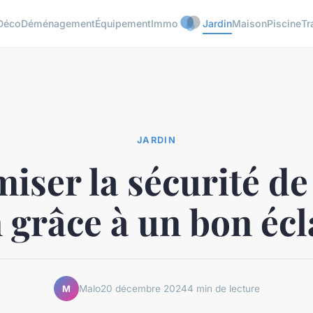
Déco
Déménagement
Équipement
Immo
Jardin
Maison
Piscine
Tr
JARDIN
iser la sécurité de
n grâce à un bon écl
Malo
20 décembre 2024
4 min de lecture
M