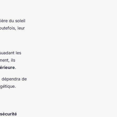
ière du soleil
outefois, leur
suadant les
ent, ils
térieure
.
ix dépendra de
rgétique.
sécurité