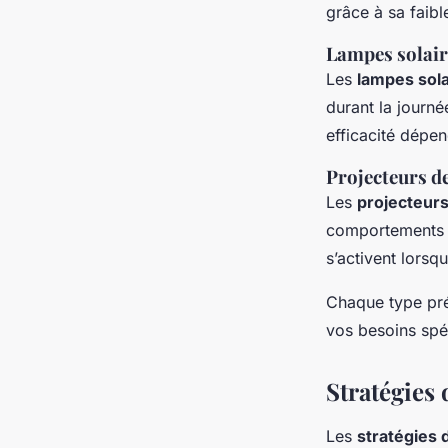
grâce à sa faib
Lampes solair
Les
lampes sola
durant la journé
efficacité dépen
Projecteurs de
Les
projecteurs
comportements i
s’activent lorsq
Chaque type pr
vos besoins spéc
Stratégies 
Les
stratégies d