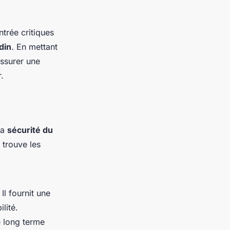
ntrée critiques
din
. En mettant
assurer une
r.
la
sécurité du
 trouve les
Il fournit une
lité.
e long terme