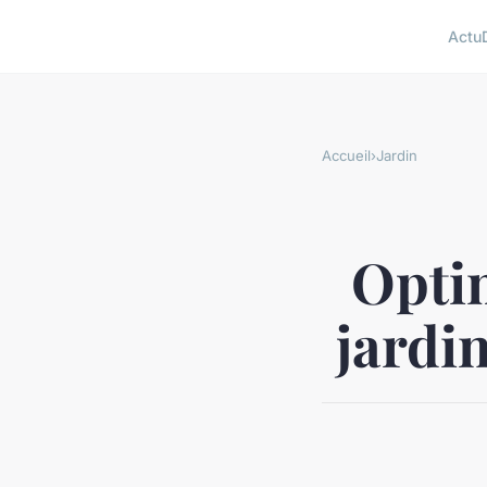
Actu
Accueil
›
Jardin
Optim
jardi