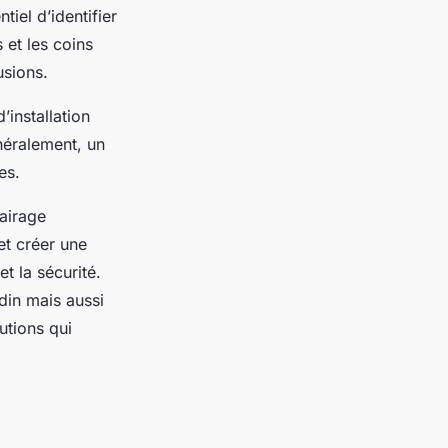
entiel d’identifier
 et les coins
sions.
’installation
néralement, un
es.
lairage
et créer une
et la sécurité.
rdin mais aussi
utions qui