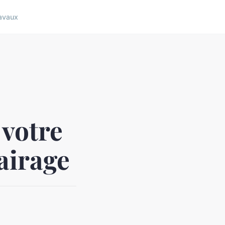
avaux
 votre
airage