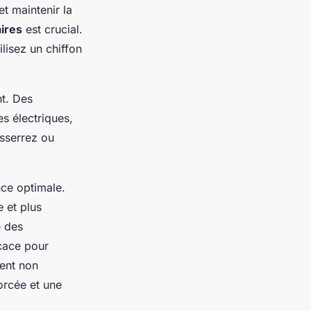
et maintenir la
ires
est crucial.
ilisez un chiffon
nt. Des
s électriques,
sserrez ou
ce optimale.
 et plus
e des
icace pour
sent non
orcée et une