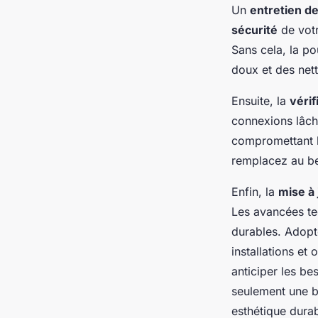
Un
entretien de
sécurité
de votr
Sans cela, la pou
doux et des nett
Ensuite, la
vérif
connexions lâch
compromettant l
remplacez au be
Enfin, la
mise à
Les avancées te
durables. Adopt
installations et 
anticiper les be
seulement une b
esthétique dura