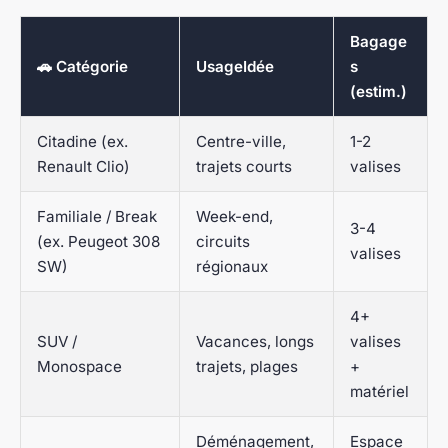
Bagage
🚗 Catégorie
UsageIdée
s
(estim.)
Citadine (ex.
Centre-ville,
1-2
Renault Clio)
trajets courts
valises
Familiale / Break
Week-end,
3-4
(ex. Peugeot 308
circuits
valises
SW)
régionaux
4+
SUV /
Vacances, longs
valises
Monospace
trajets, plages
+
matériel
Déménagement,
Espace