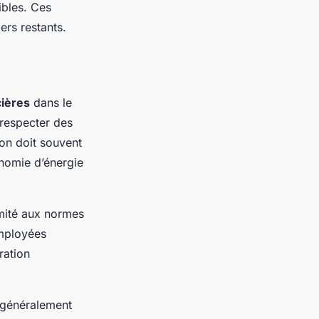
ibles. Ces
ers restants.
cières
dans le
 respecter des
on doit souvent
nomie d’énergie
rmité aux normes
employées
ration
 généralement