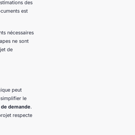
estimations des
documents est
nts nécessaires
apes ne sont
jet de
gique peut
implifier le
e de demande
.
rojet respecte