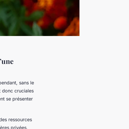
d’une
pendant, sans le
 donc cruciales
nt se présenter
des ressources
ères privées,