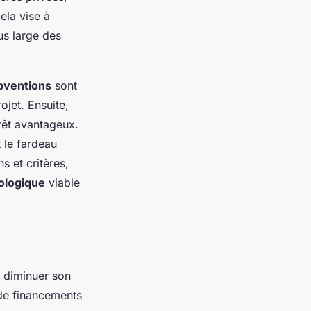
ela vise à
us large des
bventions
sont
jet. Ensuite,
érêt avantageux.
t le fardeau
s et critères,
ologique
viable
 diminuer son
 de financements