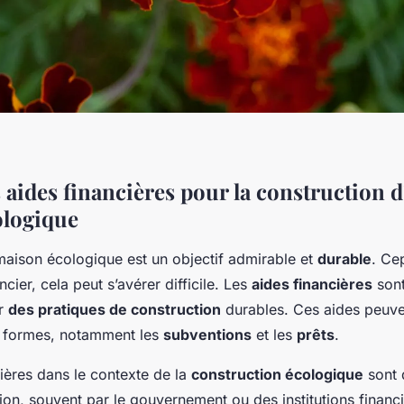
 aides financières pour la construction 
ologique
maison écologique est un objectif admirable et
durable
. Ce
cier, cela peut s’avérer difficile. Les
aides financières
sont
er
des pratiques de construction
durables. Ces aides peuve
s formes, notamment les
subventions
et les
prêts
.
ières dans le contexte de la
construction écologique
sont 
ion, souvent par le gouvernement ou des institutions financi