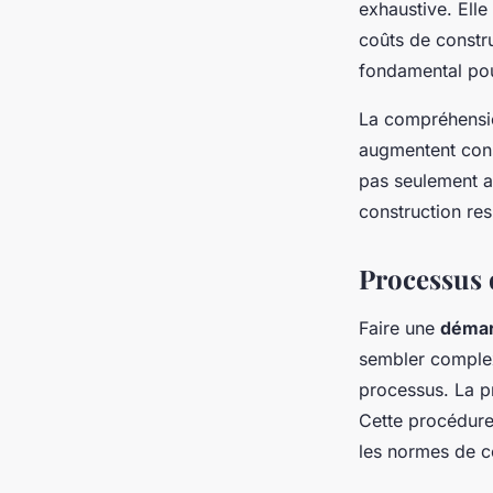
exhaustive. Elle
coûts de constru
fondamental pou
La compréhensio
augmentent cons
pas seulement ad
construction re
Processus
Faire une
démar
sembler complexe
processus. La p
Cette procédure
les normes de c