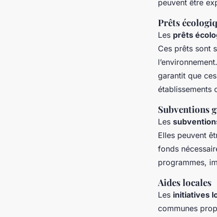
peuvent être ex
Prêts écologi
Les
prêts écol
Ces prêts sont 
l’environnement. 
garantit que ce
établissements 
Subventions 
Les
subvention
Elles peuvent êt
fonds nécessaire
programmes, imp
Aides locales
Les
initiatives 
communes propos