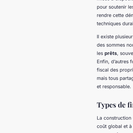
pour soutenir le
rendre cette dé
techniques dura
Il existe plusie
des sommes non 
les
prêts
, souve
Enfin, d’autres
fiscal des propr
mais tous parta
et responsable.
Types de f
La constructio
coût global et à