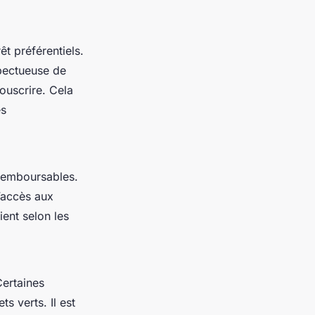
êt préférentiels.
pectueuse de
ouscrire. Cela
es
remboursables.
l’accès aux
ient selon les
Certaines
 verts. Il est