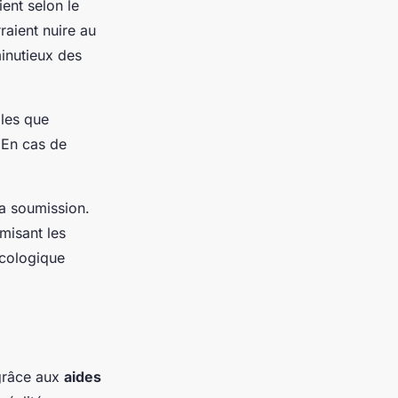
ent selon le
raient nuire au
inutieux des
lles que
 En cas de
sa soumission.
misant les
écologique
 grâce aux
aides