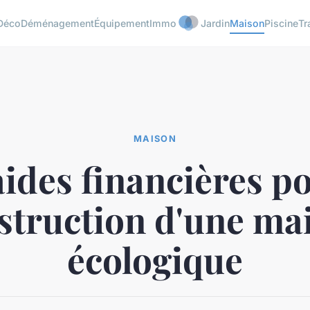
Déco
Déménagement
Équipement
Immo
Jardin
Maison
Piscine
Tr
MAISON
aides financières po
struction d'une ma
écologique