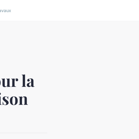
avaux
ur la
ison